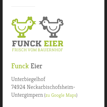
Funck
Eier
Unter­biegel­hof
74924 Neckar­bischofs­heim-
Untergimpern
(
zu Google Maps
)