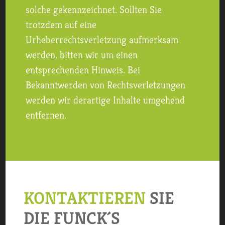
solche gekennzeichnet. Sollten Sie
trotzdem auf eine
Urheberrechtsverletzung aufmerksam
werden, bitten wir um einen
entsprechenden Hinweis. Bei
Bekanntwerden von Rechtsverletzungen
werden wir derartige Inhalte umgehend
entfernen.
KONTAKTIEREN
SIE
DIE FUNCK´S