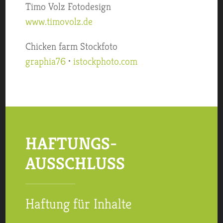
Timo Volz Fotodesign
www.timovolz.de
Chicken farm Stockfoto
graphia76
•
istockphoto.com
HAFTUNGS­
AUSSCHLUSS
Haftung für Inhalte